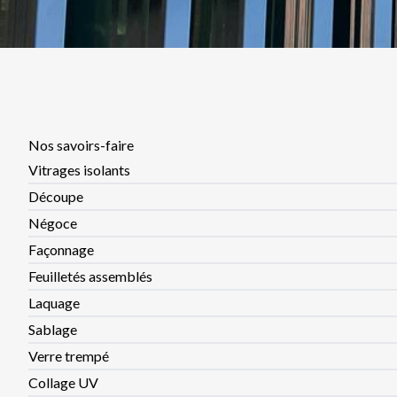
2010 - Rachat de l'entreprise
Un nouveau souffle pour Glaverouest.
Nos savoirs-faire
Eric Lauvoisard et Jean-Michel Duprey s’associent pour repre
Vitrages isolants
direction de la
Miroiterie Glaverouest
.
Découpe
Négoce
Façonnage
Feuilletés assemblés
Laquage
Sablage
Verre trempé
Collage UV