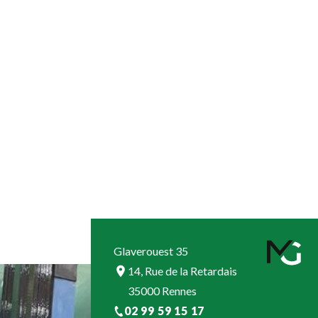
1972 - Création de Glaverouest
Mr Levet reprend la direction sous le nom de
Glaverouest
Glaverouest 35
14, Rue de la Retardais
35000 Rennes
02 99 59 15 17