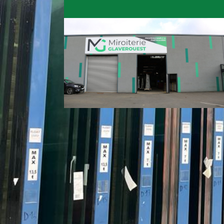
2006- Rachat par David Miroiterie
David Miroiterie reprend la direction de
Glaverouest
sous s