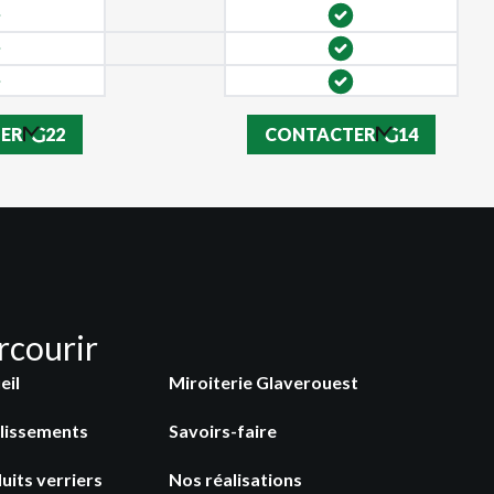
ER
22
CONTACTER
14
rcourir
eil
Miroiterie Glaverouest
lissements
Savoirs-faire
uits verriers
Nos réalisations