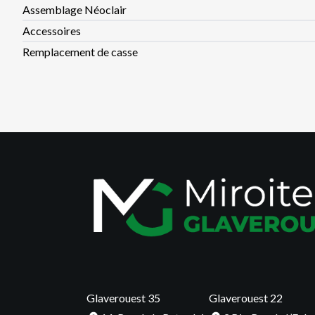
Assemblage Néoclair
Accessoires
2014 - Création Glaverouest 22
Remplacement de casse
Glaverouest 22 ouvre à Coëtmieux
Poussée par une demande croissante dans ce secteur et souci
garantir la même réactivité à nos clients, l’agence costarmori
ses portes :
Glaverouest 22
est née.
Glaverouest 35
Glaverouest 22
2020 - Création Glaverouest 14