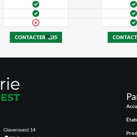
euse de
CONTACTER
35
CONTACT
caine ouvre
Pa
Accu
Étab
Glaverouest 14
Prod