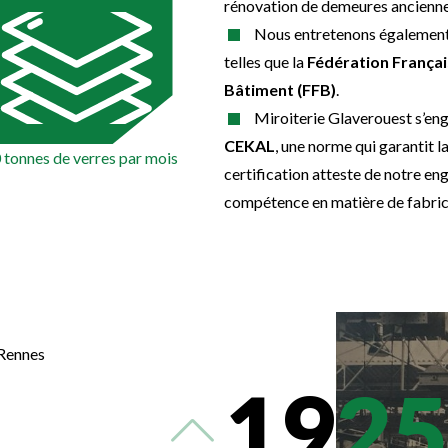
rénovation de demeures ancienn
Nous entretenons également 
telles que la
Fédération Françai
Bâtiment (FFB)
.
Miroiterie Glaverouest s’en
CEKAL
, une norme qui garantit l
 tonnes de verres par mois
certification atteste de notre en
compétence en matière de fabric
 Rennes
19
25