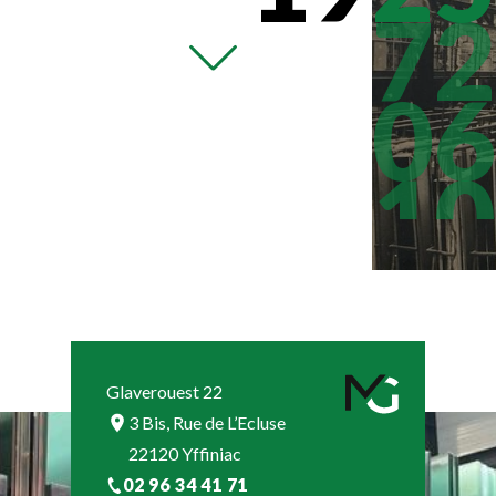
19
72
20
06
20
10
20
14
20
20
Glaverouest 22
20
22
3 Bis, Rue de L’Ecluse
22120 Yffiniac
02 96 34 41 71