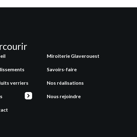
rcourir
eil
Miroiterie Glaverouest
lissements
Savoirs-faire
uits verriers
Nos réalisations
s
Nous rejoindre
tact