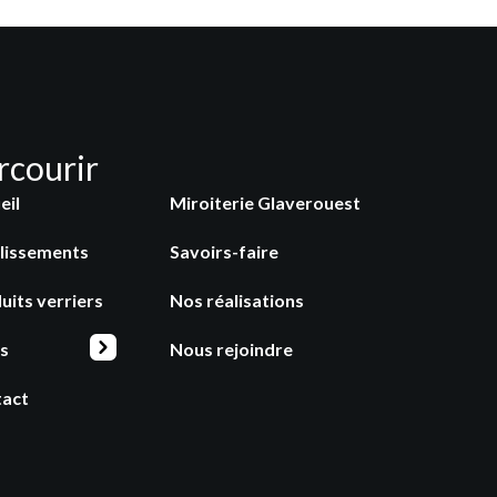
rcourir
eil
Miroiterie Glaverouest
lissements
Savoirs-faire
uits verriers
Nos réalisations
s
Nous rejoindre
tact